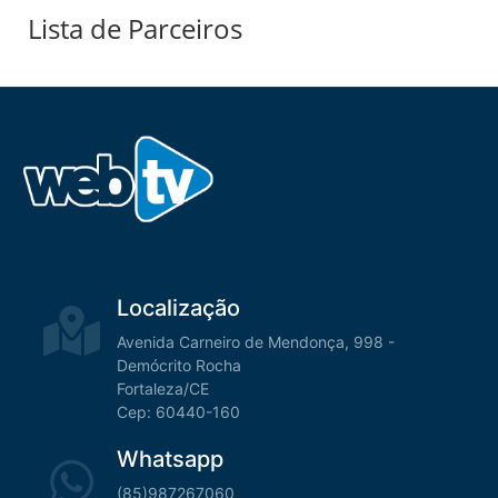
Lista de Parceiros
Localização
Avenida Carneiro de Mendonça, 998 -
Demócrito Rocha
Fortaleza/CE
Cep: 60440-160
Whatsapp
(85)987267060