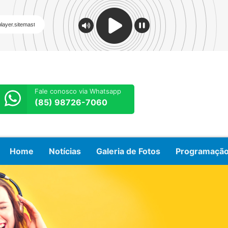
Fale conosco via Whatsapp
(85) 98726-7060
Home
Notícias
Galeria de Fotos
Programaçã