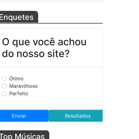
creto" no ...
/2021
Enquetes
O que você achou
do nosso site?
Ótimo
Maravilhoso
Perfeito
Enviar
Resultados
Top Músicas