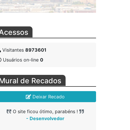
Acessos
Visitantes
8973601
Flamengo recorre ao
STJD para pedir a
Usuários on-line
0
paralisação do
Campeonato Bra...
Mural de Recados
26/08/2021
Deixar Recado
go Nunes
ende Jean Pyerre
O site ficou ótimo, parabéns !
O site fi
O site
- Desenvolvedor
- 
revê
otagonismo