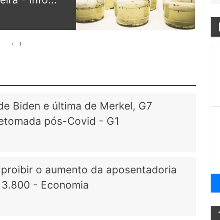
dis
26/08
‹
›
de Biden e última de Merkel, G7
 retomada pós-Covid - G1
 proibir o aumento da aposentadoria
$ 3.800 - Economia