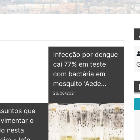
Infecção por dengue
cai 77% em teste
com bactéria em
mosquito 'Aede...
26/08/2021
ssuntos que
Tia
vimentar o
def
!
O site ficou ótimo, parabéns !
O site ficou ótimo, parabéns !
- Desenvolvedor
- Desenvolvedor
o nesta
e p
ira - Info...
"pr