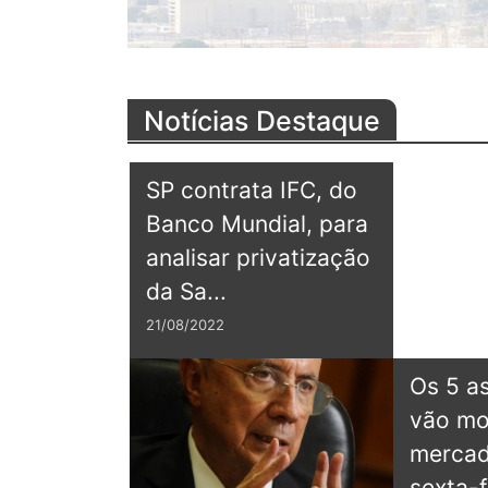
Notícias Destaque
SP contrata IFC, do
Banco Mundial, para
analisar privatização
da Sa...
21/08/2022
Os 5 a
vão mo
O site ficou ótimo, parabéns !
O site ficou ótimo, parabéns 
- Desenvolvedor
- Desenvolvedor
mercad
sexta-fe