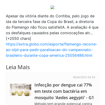
Apesar da vitória diante do Coritiba, pelo jogo de
ida da terceira fase da Copa do Brasil, a diretoria
do Flamengo não ficou satisfeitA. A avaliação é que
os desfalques causados pelas convocações atr…
[+2050 chars]
https://extra.globo.com/esporte/flamengo-recorre-
ao-stjd-para-pedir-paralisacao-do-campeonato-
brasileiro-durante-copa-america-25056486.html
Leia Mais
16/04/2021 04:53
Infecção por dengue cai 77%
em teste com bactéria em
mosquito 'Aedes aegypti' - G1
Método tem grande potencial contra