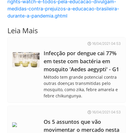
rights-watch-e-todos-pela-educacao-divulgam-
medidas-contra-prejuizos-a-educacao-brasileira-
durante-a-pandemia.ghtml
Leia Mais
16/04/2021 04:53
Infecção por dengue cai 77%
em teste com bactéria em
mosquito 'Aedes aegypti' - G1
Método tem grande potencial contra
outras doenças transmitidas pelo
mosquito, como zika, febre amarela e
febre chikungunya.
16/04/2021 04:53
Os 5 assuntos que vão
movimentar o mercado nesta