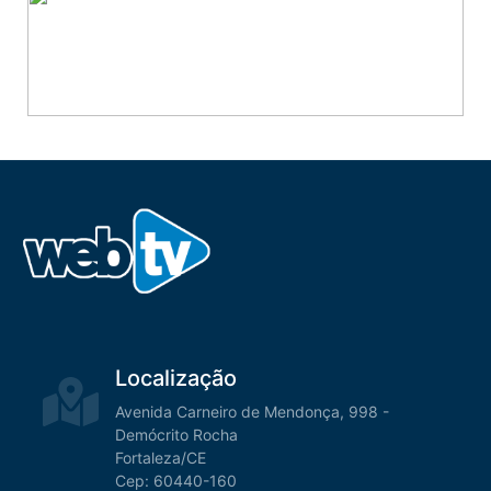
Localização
Avenida Carneiro de Mendonça, 998 -
Demócrito Rocha
Fortaleza/CE
Cep: 60440-160